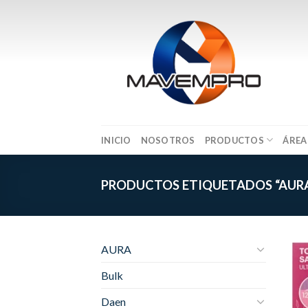
Skip
to
content
INICIO
NOSOTROS
PRODUCTOS
ÁREA
PRODUCTOS ETIQUETADOS “AUR
AURA
Bulk
Daen