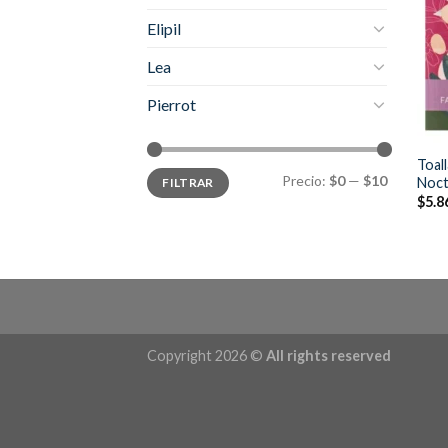
Elipil
Lea
Pierrot
Toal
Precio:
$0
—
$10
Noct
FILTRAR
$
5.8
Copyright 2026 ©
All rights reserved