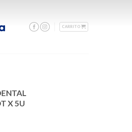
CARRITO
DENTAL
T X 5U