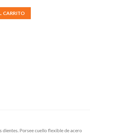
- PIERROT X 5U cantidad
L CARRITO
 dientes. Porsee cuello flexible de acero