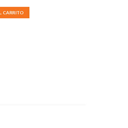
X 2U cantidad
L CARRITO