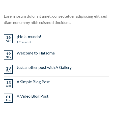
Lorem ipsum dolor sit amet, consectetuer adipiscing elit, sed
diam nonummy nibh euismod tincidunt.
¡Hola, mundo!
16
Abr
1
Comment
Welcome to Flatsome
19
Nov
Just another post with A Gallery
13
Oct
A Simple Blog Post
13
Oct
A Video Blog Post
01
Ene