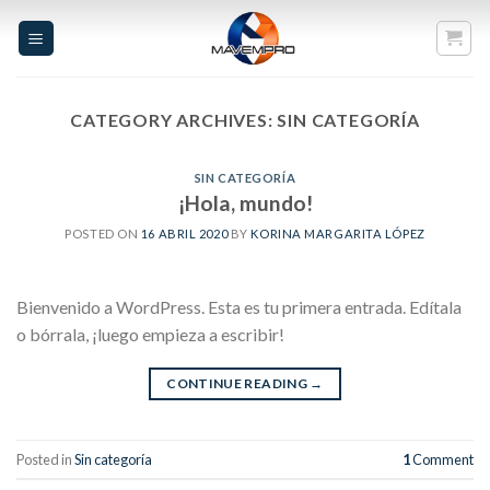
Skip
to
content
CATEGORY ARCHIVES:
SIN CATEGORÍA
SIN CATEGORÍA
¡Hola, mundo!
POSTED ON
16 ABRIL 2020
BY
KORINA MARGARITA LÓPEZ
Bienvenido a WordPress. Esta es tu primera entrada. Edítala
o bórrala, ¡luego empieza a escribir!
CONTINUE READING
→
Posted in
Sin categoría
1
Comment