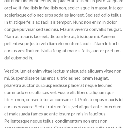
dui nunc tincidunt lectus, ac placerat felis dui in justo. Aliquam
orci velit, facilisis in facilisis non, scelerisque in massa. Integer
scelerisque odio nec eros sodales laoreet. Sed sed odio tellus.
In tristique felis ac facilisis tempor. Nunc non enim in dolor
congue pulvinar sed sed nisi. Mauris viverra convallis feugiat.
Nam at mauris laoreet, dictum leo at, tristique mi. Aenean
pellentesque justo vel diam elementum iaculis. Nam lobortis
cursus vestibulum. Nulla feugiat mauris felis, auctor pretium
dui euismod in.
Vestibulum et enim vitae lectus malesuada aliquam vitae non
mi. Suspendisse tellus eros, ultricies nec lorem feugiat,
pharetra auctor dui. Suspendisse placerat neque leo, nec
commodo eros ultrices vel. Fusce elit libero, aliquam quis
libero non, consectetur accumsan est. Proin tempus mauris id
cursus posuere. Sed et rutrum felis, vel aliquet ante. Interdum
et malesuada fames ac ante ipsum primis in faucibus.
Pellentesque neque tellus, condimentum non eros non,
consectetur auctor lacus. Curabitur malesuada odio eget elit