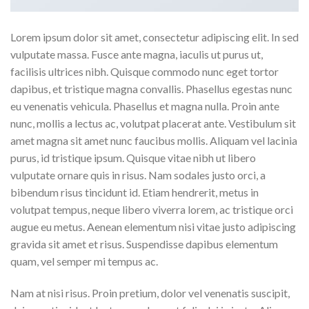
Lorem ipsum dolor sit amet, consectetur adipiscing elit. In sed
vulputate massa. Fusce ante magna, iaculis ut purus ut,
facilisis ultrices nibh. Quisque commodo nunc eget tortor
dapibus, et tristique magna convallis. Phasellus egestas nunc
eu venenatis vehicula. Phasellus et magna nulla. Proin ante
nunc, mollis a lectus ac, volutpat placerat ante. Vestibulum sit
amet magna sit amet nunc faucibus mollis. Aliquam vel lacinia
purus, id tristique ipsum. Quisque vitae nibh ut libero
vulputate ornare quis in risus. Nam sodales justo orci, a
bibendum risus tincidunt id. Etiam hendrerit, metus in
volutpat tempus, neque libero viverra lorem, ac tristique orci
augue eu metus. Aenean elementum nisi vitae justo adipiscing
gravida sit amet et risus. Suspendisse dapibus elementum
quam, vel semper mi tempus ac.
Nam at nisi risus. Proin pretium, dolor vel venenatis suscipit,